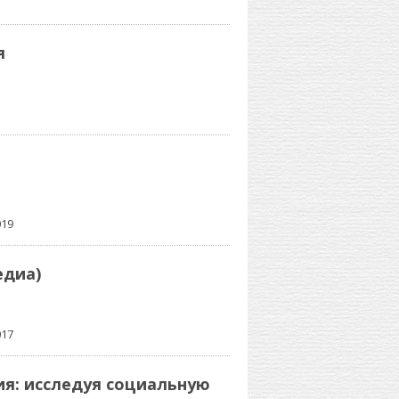
я
019
едиа)
017
ия: исследуя социальную