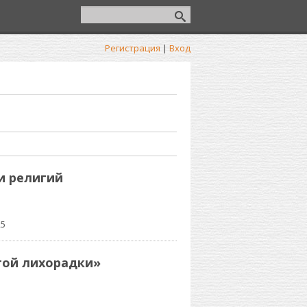
Регистрация
|
Вход
и религий
25
той лихорадки»